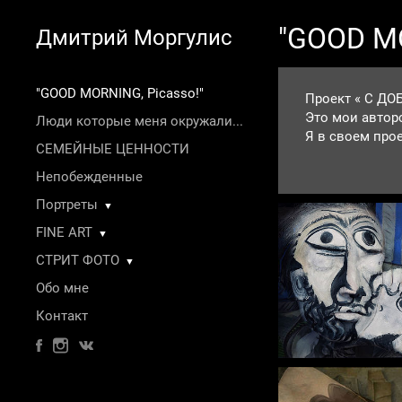
"GOOD MO
Дмитрий Моргулис
"GOOD MORNING, Picasso!"
Проект « С Д
Это мои автор
Люди которые меня окружали...
Я в своем проекте, в какой-то степени попытался повторить путь Пикассо в его работе «Вариац
СЕМЕЙНЫЕ ЦЕННОСТИ
Веласкеса, где
попробовал ре
Непобежденные
Портреты
▼
FINE ART
▼
СТРИТ ФОТО
▼
Обо мне
Контакт