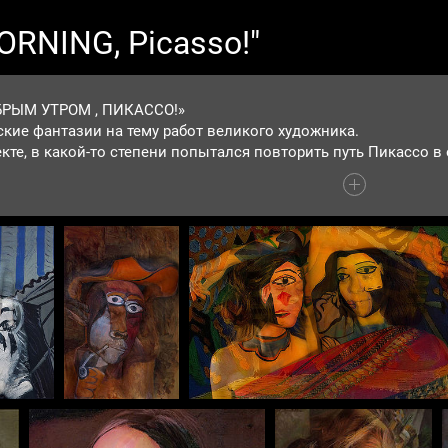
RNING, Picasso!"
ОБРЫМ УТРОМ , ПИКАССО!»
ские фантазии на тему работ великого художника.
ии на тему картины «Менины»
 он ставил проблему, которая всегда волновала его – взаимо
шить эту же проблему, но уже на материале самого Пикассо.
Работы выполнены путем рисования на теле м